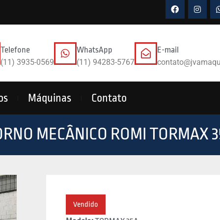
Telefone
WhatsApp
E-mail
(11) 3935-0569
(11) 94283-5767
contato@jvamaqu
os
Máquinas
Contato
ORNO MECÂNICO ROMI TORMAX 3
Vendido