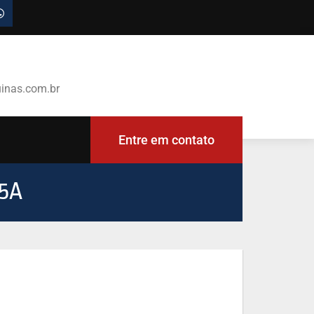
inas.com.br
Entre em contato
5A