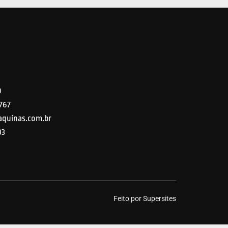
9
5767
quinas.com.br
03
Feito por Supersites