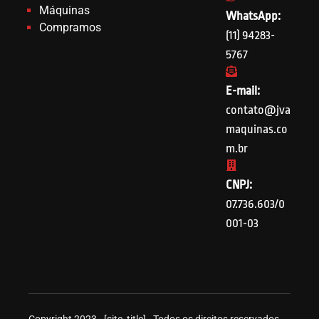
Máquinas
WhatsApp:
Compramos
(11) 94283-
5767
E-mail:
contato@jva
maquinas.co
m.br
CNPJ:
07.736.603/0
001-03