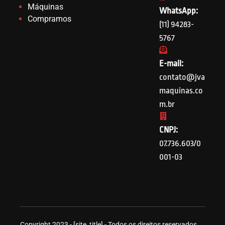
Máquinas
WhatsApp:
Compramos
(11) 94283-
5767
E-mail:
contato@jva
maquinas.co
m.br
CNPJ:
07.736.603/0
001-03
Copyright 2023 - [site_title] - Todos os direitos reservados.