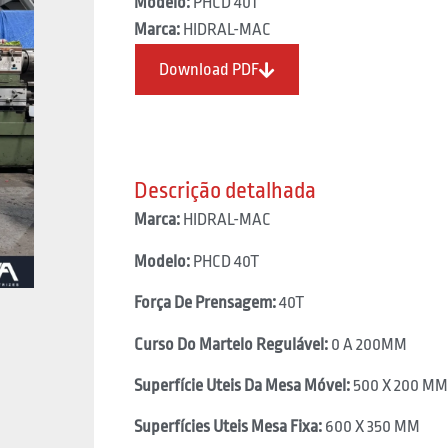
Modelo:
PHCD 40T
Marca:
HIDRAL-MAC
Download PDF
Descrição detalhada
Marca:
HIDRAL-MAC
Modelo:
PHCD 40T
Força De Prensagem:
40T
Curso Do Martelo Regulável:
0 A 200MM
Superfície Uteis Da Mesa Móvel:
500 X 200 MM
Superfícies Uteis Mesa Fixa:
600 X 350 MM