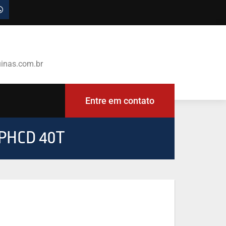
inas.com.br
Entre em contato
PHCD 40T