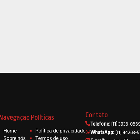
Contato
Navegação
Políticas
Telefone:
(11) 3935-056
Home
Política de privacidade
WhatsApp:
(11) 94283-
Sobre nós
Termos de uso