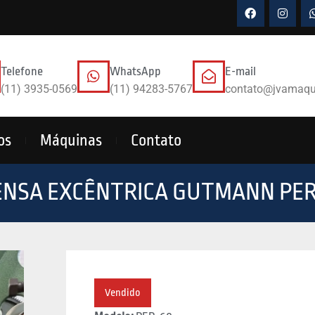
Telefone
WhatsApp
E-mail
(11) 3935-0569
(11) 94283-5767
contato@jvamaqu
os
Máquinas
Contato
ENSA EXCÊNTRICA GUTMANN PER
Vendido