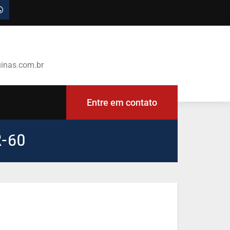
inas.com.br
Entre em contato
-60