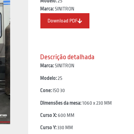
Modelo:
2S
Marca:
SINITRON
Download PDF
Descrição detalhada
Marca:
SINITRON
Modelo:
2S
Cone:
ISO 30
Dimensões da mesa:
1060 x 230 MM
Curso X:
600 MM
Curso Y:
330 MM