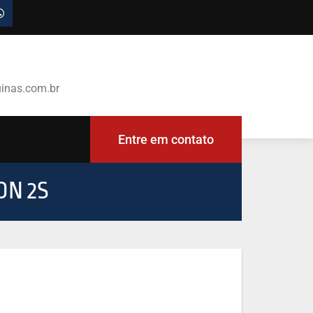
inas.com.br
Entre em contato
ON 2S