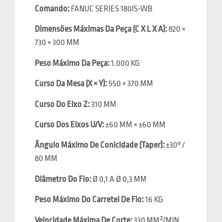
Comando:
FANUC SERIES 180IS-WB
Dimensões Máximas Da Peça (C X L X A):
820 ×
730 × 300 MM
Peso Máximo Da Peça:
1.000 KG
Curso Da Mesa (X × Y):
550 × 370 MM
Curso Do Eixo Z:
310 MM
Curso Dos Eixos U/V:
±60 MM × ±60 MM
Ângulo Máximo De Conicidade (Taper):
±30° /
80 MM
Diâmetro Do Fio:
Ø 0,1 A Ø 0,3 MM
Peso Máximo Do Carretel De Fio:
16 KG
Velocidade Máxima De Corte:
330 MM²/MIN