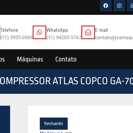
Telefone
WhatsApp
E-mail
(11) 3935-0569
(11) 94283-5767
contato@jvamaqu
os
Máquinas
Contato
OMPRESSOR ATLAS COPCO GA-7
Revisando