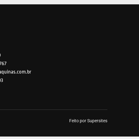
9
5767
quinas.com.br
03
Feito por Supersites