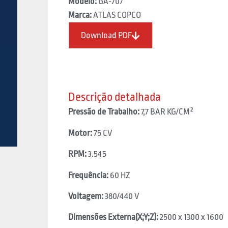
Modelo:
GA-707
Marca:
ATLAS COPCO
Download PDF
Descrição detalhada
Pressão de Trabalho:
7,7 BAR KG/CM²
Motor:
75 CV
RPM:
3.545
Frequência:
60 HZ
Voltagem:
380/440 V
Dimensões Externa(X;Y;Z):
2500 x 1300 x 1600