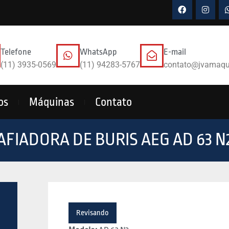
Telefone
WhatsApp
E-mail
(11) 3935-0569
(11) 94283-5767
contato@jvamaqu
os
Máquinas
Contato
AFIADORA DE BURIS AEG AD 63 N
Revisando