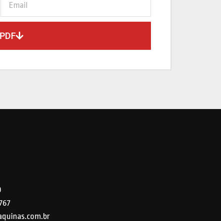
 PDF
9
5767
quinas.com.br