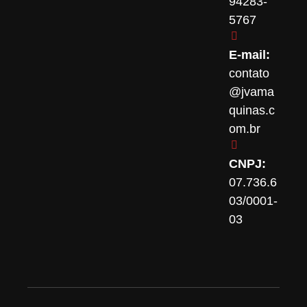
94283-
5767
E-mail:
contato
@jvama
quinas.c
om.br
CNPJ:
07.736.6
03/0001-
03